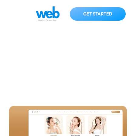
GET STARTED
nichacliniccnx.com
HOME
KNOWLEDGE
nichacliniccnx.com