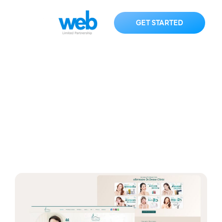
GET STARTED
drdeawclinic.com
HOME
KNOWLEDGE
drdeawclinic.com