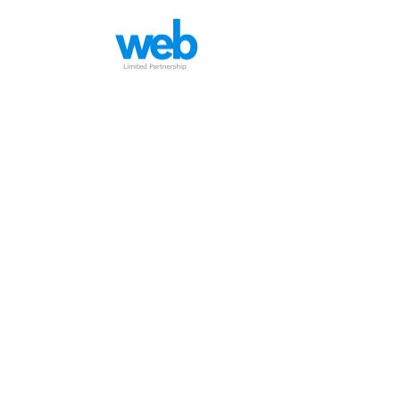
หน้าหลัก
บริกา
ctr.ac.th
HOME
KNOWLEDGE
ctr.ac.th