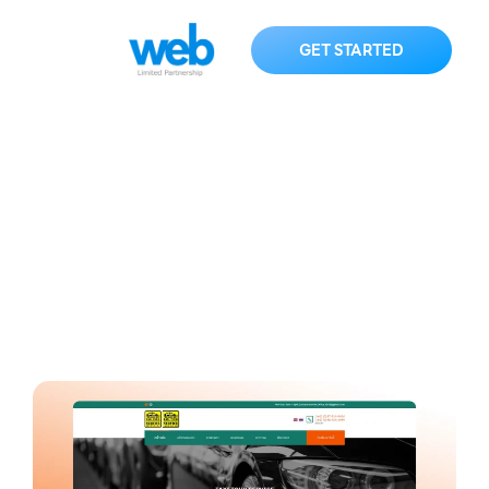
GET STARTED
taxitourservice.com
HOME
KNOWLEDGE
taxitourservice.com