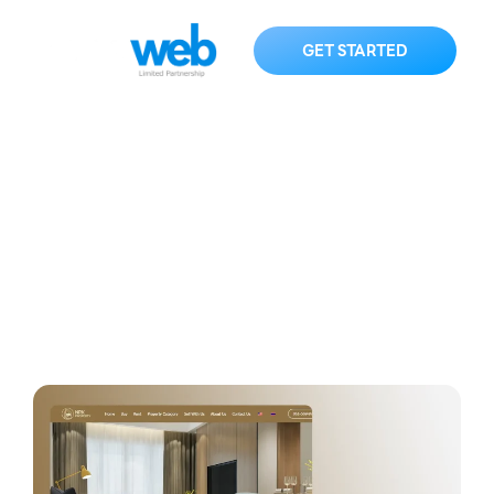
GET STARTED
nrkproperty.com
HOME
KNOWLEDGE
nrkproperty.com