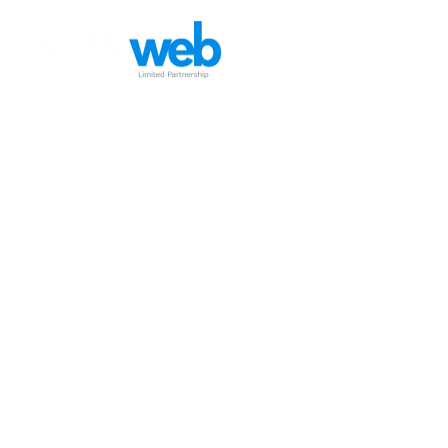
หน้าหลัก
บริกา
xce.co.th
HOME
KNOWLEDGE
xce.co.th