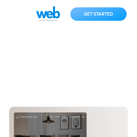
GET STARTED
balconyhomeliving.com
HOME
KNOWLEDGE
balconyhomeliving.com