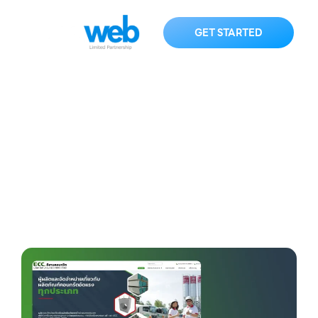
GET STARTED
esanconcrete.com
HOME
KNOWLEDGE
esanconcrete.com